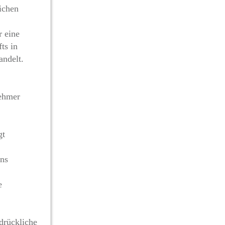
lichen
r eine
ts in
andelt.
nehmer
gt
uns
e
drückliche