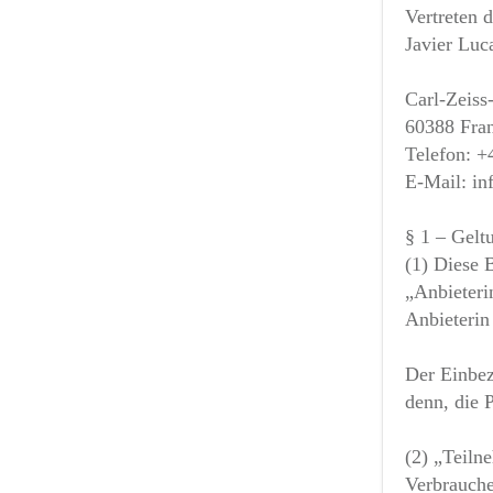
Vertreten 
Javier Luc
Carl-Zeiss
60388 Fra
Telefon: 
E-Mail: in
§ 1 – Gelt
(1) Diese 
„Anbieteri
Anbieterin
Der Einbez
denn, die 
(2) „Teiln
Verbrauche