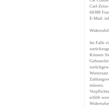
CR Cosmet
Carl-Zeiss
60388 Fra
E-Mail: in
Widerrufsf
Im Falle e
zurückzuge
Können Sie
Gebrauchsv
zurückgewä
Wertersatz 
Zahlungsve
müssen.
Verpflicht
erfüllt wer
Widerrufse