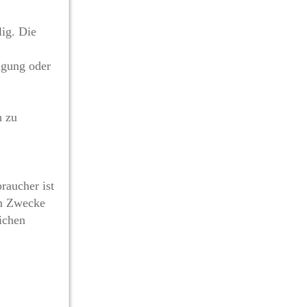
ig. Die
igung oder
n zu
raucher ist
em Zwecke
lichen