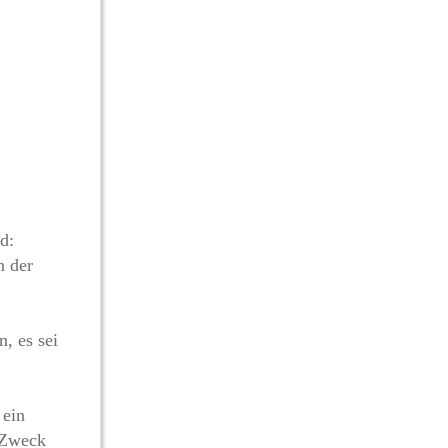
d:
n der
, es sei
 ein
m Zweck