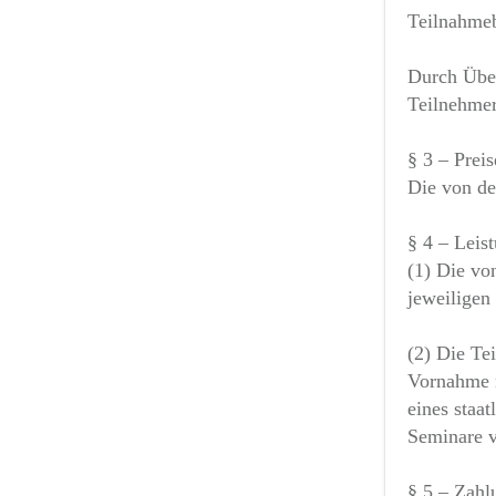
Teilnahmeb
Durch Über
Teilnehmer
§ 3 – Preis
Die von de
§ 4 – Leis
(1) Die vo
jeweiligen
(2) Die Te
Vornahme m
eines staa
Seminare v
§ 5 – Zah