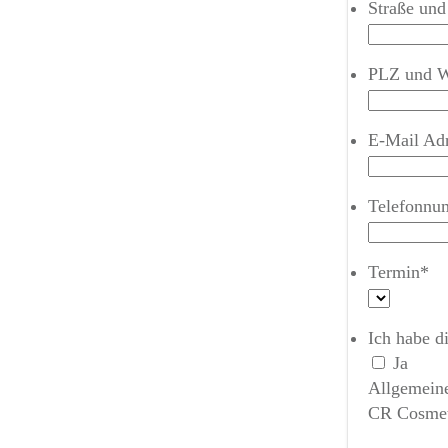
Straße un
PLZ und W
E-Mail Ad
Telefonnu
Termin
*
Ich habe d
Ja
Allgemein
CR Cosmet