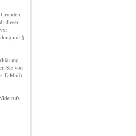
n Gründen
lt dieser
 vor
ndung mit §
rklärung
en Sie von
er E-Mail)
Widerrufs