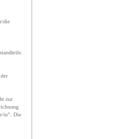
r/die
tandteile.
 der
ht zur
eichnung
r/in”. Die