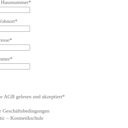
d Hausnummer
*
ohnort
*
resse
*
mmer
*
ie AGB gelesen und akzeptiert
*
e Geschäftsbedingungen
ic – Kosmetikschule