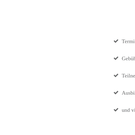
Termi
Gebüh
Teiln
Ausbi
und v