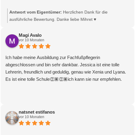
Und bin stolz auf mich.
Besonders schön ist die familiäre Atmosphäre. Man fühlt sich
Danke Jessica meine Dozentin
Antwort vom Eigentümer:
Herzlichen Dank für die
vom ersten Tag an willkommen und bestens aufgehoben.
ausführliche Bewertung. Danke liebe Mihret ♥️
Ich bin sehr dankbar, Teil dieser Schule gewesen zu sein. Mein
herzlichster Dank gilt der gesamten Schule und dem
kompletten Team. Wer eine qualitativ hochwertige Ausbildung
Magi Avalo
vor 10 Monaten
in einer wertschätzenden und professionellen Umgebung
sucht, ist hier genau richtig.
Ich habe meine Ausbildung zur Fachfußpflegerin
abgeschlossen und bin sehr dankbar. Jessica ist eine tolle
Lehrerin, freundlich und geduldig, genau wie Xenia und Lyana.
Es ist eine tolle Schule👏🏽👏🏽ich kann sie nur empfehlen.
natsnet estifanos
vor 10 Monaten