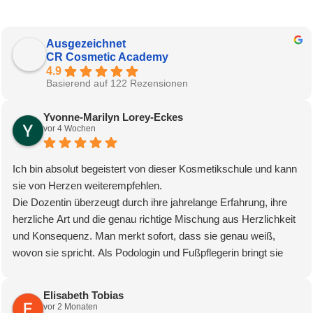
Ausgezeichnet
CR Cosmetic Academy
4.9
Basierend auf 122 Rezensionen
Yvonne-Marilyn Lorey-Eckes
vor 4 Wochen
Ich bin absolut begeistert von dieser Kosmetikschule und kann
sie von Herzen weiterempfehlen.
Die Dozentin überzeugt durch ihre jahrelange Erfahrung, ihre
herzliche Art und die genau richtige Mischung aus Herzlichkeit
und Konsequenz. Man merkt sofort, dass sie genau weiß,
wovon sie spricht. Als Podologin und Fußpflegerin bringt sie
zudem einen enormen medizinischen Erfahrungsschatz mit,
der den Unterricht besonders wertvoll macht.
Elisabeth Tobias
Auch das gesamte Team ist einfach großartig. Die
vor 2 Monaten