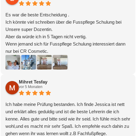
Mitarbeiterinnen begleiten die Schulung mit viel Engagement,
Fachwissen und Geduld. Selbst während der Prüfung wird man
Es war die beste Entscheidung .
professionell unterstützt und fair begleitet. Das vermittelte
Ich könnte viel schreiben über die Fusspflege Schulung bei
Wissen ist auf höchstem Niveau und gleichzeitig verständlich
Unsere super Dozentin.
und praxisnah.
Aber da würde ich in 5 Tagen nicht vertig.
Besonders beeindruckt hat mich, dass einem der
Wenn jemand sich für Fusspflege Schulung interessiert dann
Prüfungsdruck genommen wird. Zu wissen, dass die Prüfung
nur bei CR Cosmetic.
bei Bedarf ohne zusätzliche Gebühren wiederholt werden kann
Da lernt man richtig und danach weiß man ob es für einen das
und man regelmäßig an Praxistagen teilnehmen darf, gibt
richtige ist.
Sicherheit und schafft eine entspannte Lernatmosphäre.
Ich danke meine Dozentin und die Mitarbeiter für dolle Zeit und
Ein großes Lob möchte ich auch an Xenia aussprechen. Sie
das die uns hart genommen hat.
Mihret Tesfay
organisiert den gesamten Ablauf hervorragend – von den
vor 5 Monaten
Liebevolle Frau mit viel Wissen und das wollte uns mitteilen.
Terminabsprachen über die Planung der Schulung bis hin zur
Das hat sie wunderbar .
liebevoll gestalteten Abschlussfeier. Auch die Fotos, Videos
Jeden Morgen habe ich mich gefreut dort teilzunehmen.
Ich habe meine Prüfung bestanden. Ich finde Jessica ist nett
und die gesamte Organisation im Hintergrund sind mit viel
Nach der Prüfung war ich traurig .
und erklärt alles geduldig und ist die beste Lehrerin die ich
Herzblut umgesetzt.
Ich könnte weiter machen.
kenne. Alles gute und bitte seid wie ihr seid. Ich fühle mich sehr
Die Ausbildung ist deutlich umfangreicher als viele andere
Wir waren wunderbare Gruppe,passiert auch nicht immer.
wohl,und es macht mir sehr Spaß. Ich empfehle euch dahin zu
Angebote. Mit den Zusatzzertifikaten umfasst sie acht intensive
Habe tolle Männchen kennengelernt.
gehen wenn ihr was lernen wollt z.B Fachfußpflege.
Tage voller Wissen, Praxis und persönlicher Betreuung.